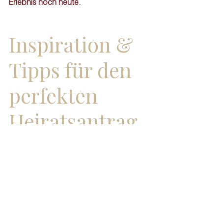
Erlebnis noch heute.
Inspiration & 
Tipps für den 
perfekten 
Heiratsantrag
Die schönsten Orte für einen 
Heiratsantrag in der Schweiz
Der beste Ort hängt ganz davon ab, 
welches Erlebnis Sie sich vorstellen. 
Die Luxusdestinationen der Schweiz 