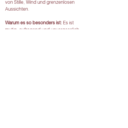
von Stille, Wind und grenzenlosen 
Aussichten.
Warum es so besonders ist: 
Es ist 
mutig, aufregend und unvergesslich – 
ein Antrag, der in den Himmel beginnt.
Massage-
Erlebnis