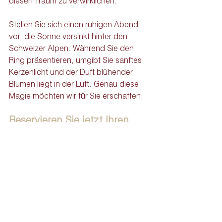
diesen Traum zu verwirklichen.
Stellen Sie sich einen ruhigen Abend 
vor, die Sonne versinkt hinter den 
Schweizer Alpen. Während Sie den 
Ring präsentieren, umgibt Sie sanftes 
Kerzenlicht und der Duft blühender 
Blumen liegt in der Luft. Genau diese 
Magie möchten wir für Sie erschaffen.
Reservieren Sie jetzt Ihren 
Antrag am Reiseziel.
Bereit, Ihren Traumort in den Platz zu 
verwandeln, an dem Ihr
e Partner
in „Ja“ 
sagt?
Unsere Luxus-Antragsangebote sind 
aufgrund begrenzter Verfügbarkeiten 