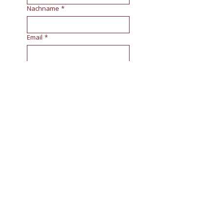
Nachname
*
Email
*
Telefon
Sprache
*
Wohnsitzland
Datum
*
Zeit
*
:
Ort
*