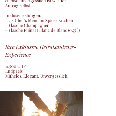
ebenso unvergesslich ist wie der 
Antrag selbst.

Inklusivleistungen:

– 2 × Chef’s Menu im Spices Kitchen

– Flasche Champagner

– Flasche Ruinart Blanc de Blanc (0,75 l)
Ihre Exklusive Heiratsantrags-
Experience
11.500 CHF

Endpreis.

Mühelos. Elegant. Unvergesslich.