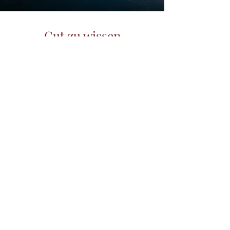
Gut zu wissen
Jedes Detail liebevoll gestaltet
für Ihr „Ja“
Ihr müheloser Ablaufplan
für den Heiratsantrag
Der Abend beginnt in dem Moment, in 
dem Sie den Chef’s Table des 
LeMontBlanc betreten - verborgen 
hinter den Türen der Küche, an einem 
Ort, an dem nur wenige Platz nehmen 
dürfen.

Die Wärme der Herde, das leise 
Zischen von Butter und das Lachen 
der Brigade bilden den Klangteppich 
Ihres Abends.
